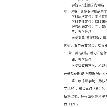
学院以
“
建设国内知名
地，健康、康复保健用品自
学科层次定位：
本科教
学科专业定位：
以临床
服务面向定位：
立足攀
三、办学理念
学院
秉承
“
德技双馨，博
优势，着力医文融合，培养
“
一带一路
”
战略，着力开创留
四、办学条件
学院建有形态学、机能
在攀枝花的
2
所附属医院还分
第一
临床医学院（攀枝
专科
3
个，省级重点学科
1
个
技术
82
项。拥有面积
2000
平
台（套）。