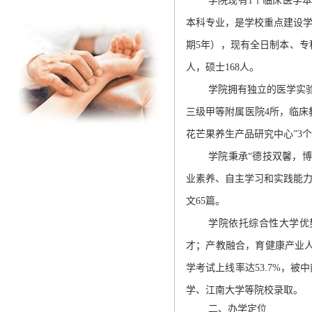
学院现有
1
个临床医学
本科专业，是学校重点建设
期
5
年），现有全日制本、专
人，硕士
168
人。
学院拥有独立的医学实
三级甲等附属医院
4
所，临床
花芒果养生产品研究中心
”3
个
学院秉承
“
德技双馨，博
业素养、自主学习和实践能
文
65
篇。
学院依托综合性大学优
才；产教融合，育健康产业
学考试上线率达
53.7%
，被中
学、江南大学等院校录取。
二、办学定位