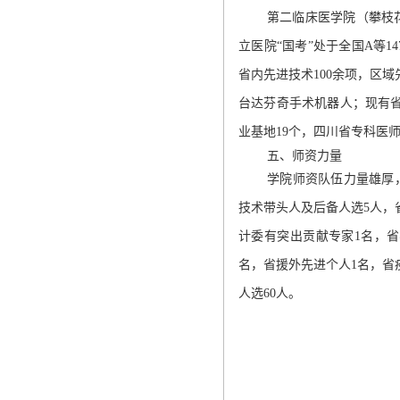
第二
临床医学院（攀枝
立医院
“
国考
”
处于全国
A
等
14
省内先进技术
100
余项，区域
台达芬奇手术机器人；现有
业基地
19
个，四川省专科医
五、师资力量
学院师资队伍力量雄厚
技术带头人及后备人选
5
人，
计委有突出贡献专家
1
名，省
名，省援外先进个人
1
名，省
人选
60
人。