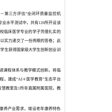
馈－第三方评估
”
全闭环质量监控机
专业水平测试中，共有
126
所开设该
校临床医学专业的学子凭借扎实的
，以实力递交了一份亮眼的答卷；此
。学生获得国家级大学生创新创业训
进课程体系与教学模式创新。将临
程，建成
“AI
＋医学教育
”
生态平台
智慧教室及
1
所非直属附属医院，教
康养产业需求，增设老年康养特色