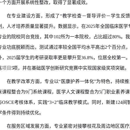
十个方面开展系统性整改，取得了显著成效。
在专业建设方面，形成了
“
教学检查－督导评价－学生反
制，人才培养质量显著提升。数据显示，在
2025
年全国临床医学
专业的院校同台竞技，其中
102
所为一本院校，占比超过
80%
。我
专业功底脱颖而出，测试通过率较全国平均水平高出
2
个百分点
外，
2025
届学生的考研录取率更是攀升至
36.8%
，位居全校第一
练
项目
5
项，并在基础医学创新研究竞赛中实现国家级奖
项突破。
在教学改革方面，专业以
“
医康护养一体化
”
为特色，持续推
床课程整合为
9
门系统课程，医学人文课程整合为
5
门职业素养课
与
OSCE
考核体系，实践
“3+2”
临床教学模式。同时，新建
124
间
学条件得到持续优化。
在服务区域发展方面，专业紧密对接攀枝花及周边地区医疗